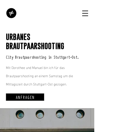
URBANES
BRAUTPAARSHOOTING
City Brautpaarshooting in Stuttgart-Ost.
Mit Dorothee und Manuel bin ich für das
Brautpaarshooting an einem Samstag um die
Mittagszeit durch Stuttgart-Ost gezogen.
ANFRAGEN