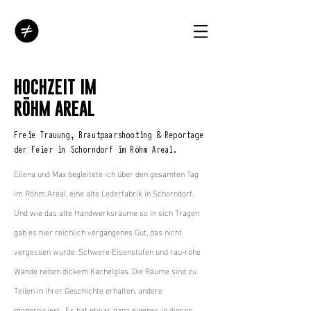
HOCHZEIT IM
RÖHM AREAL
Freie Trauung, Brautpaarshooting & Reportage
der Feier in Schorndorf im
Röhm Areal
.
Ellena und Max begleitete ich über den gesamten Tag
im
Röhm Areal
, eine alte Lederfabrik in Schorndorf.
Und wie das alte Handwerksräume so in sich Tragen
gab es hier reichlich vergangenes Gut, das nicht
vergessen wurde. Schwere Eisenstufen und rau-rohe
Wände neben dickem Kachelglas. Die Räume sind zu
Teilen in ihrer Geschichte erhalten, andere
modernisiert. Es hat etwas ganz eigenes in diesen