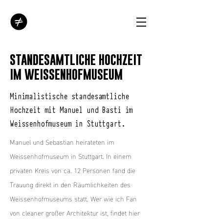
STANDESAMTLICHE HOCHZEIT
IM
WEISSENHOFMUSEUM
Minimalistische standesamtliche
Hochzeit mit Manuel und Basti im
Weissenhofmuseum in Stuttgart.
Manuel und Sebastian heirateten im
Weissenhofmuseum
in Stuttgart. In einem
privaten Kreis von ca. 12 Personen fand die
Trauung direkt in den Räumlichkeiten des
Weissenhofmuseums statt. Wer wie ich Fan
von cleaner großer Architektur ist, findet hier